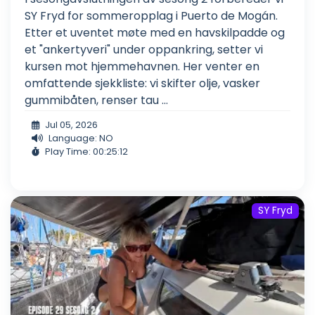
SY Fryd for sommeropplag i Puerto de Mogán.
Etter et uventet møte med en havskilpadde og
et "ankertyveri" under oppankring, setter vi
kursen mot hjemmehavnen. Her venter en
omfattende sjekkliste: vi skifter olje, vasker
gummibåten, renser tau ...
Jul 05, 2026
Language: NO
Play Time: 00:25:12
SY Fryd