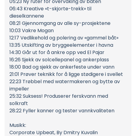
05:23 Ny ruter for overvåking av båten
06:43 Kreative «t-skjorte-trekk» til
dieselkannene
08:21 Gjennomgang av alle sy-prosjektene
10:03 Vakre Mogan
12:17 Vedlikehold og polering av «gammel båt»
13:35 Utskifting av bryggeelementer i havna
14:30 Går ut for å ankre opp ved El Pajar
16:26 Sjekk av solcellepanel og ankerplass
18:00 Bad og sjekk av ankerfeste under vann
21:01 Prøver teknikk for å ligge stødigere i svellet
22:23 Trøbbel med watermakeren og bytte av
impeller
25:32 Suksess! Produserer ferskvann med
solkraft
28:22 Fyller kanner og tester vannkvaliteten
Musikk:
Corporate Upbeat, By Dmitry Kuvalin