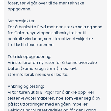
foten, før vi går over til de mer tekniske
oppgavene.
Sy-prosjekter:
For å beskytte Fryd mot den sterke sola og sand
fra Calima, syr vi egne solbeskyttelser til
cockpit-vinduene, samt kreative «t-skjorte-
trekk» til dieselkannene.
Teknisk oppgradering:
Vi installerer en ny ruter for å kunne overvåke
båten (kamera og strøm) med lavt
strømforbruk mens vi er borte.
Ankring og testing:
Vi tar turen ut til El Pajar for å ankre opp. Her
tester vi watermakeren, noe som viser seg å by
på litt utfordringer med en gåen impeller.
Heldigvis har vi reservedeler og får den i gang,