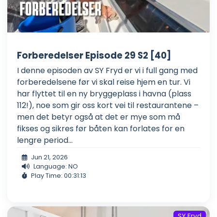
Forberedelser Episode 29 S2 [40]
I denne episoden av SY Fryd er vi i full gang med
forberedelsene før vi skal reise hjem en tur. Vi
har flyttet til en ny bryggeplass i havna (plass
112!), noe som gir oss kort vei til restaurantene –
men det betyr også at det er mye som må
fikses og sikres før båten kan forlates for en
lengre period...
Jun 21, 2026
Language: NO
Play Time: 00:31:13
SY Fryd