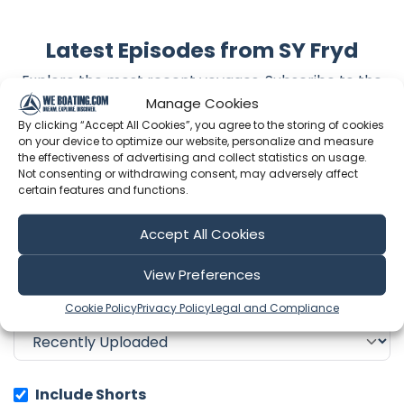
Latest Episodes from SY Fryd
Explore the most recent voyages. Subscribe to the
channel to never miss an update!
Manage Cookies
By clicking “Accept All Cookies”, you agree to the storing of cookies
on your device to optimize our website, personalize and measure
the effectiveness of advertising and collect statistics on usage.
Showing 1-6 of 128 results
Not consenting or withdrawing consent, may adversely affect
certain features and functions.
Search
Accept All Cookies
View Preferences
Sort by
Cookie Policy
Privacy Policy
Legal and Compliance
Include Shorts