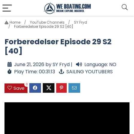
Home
YouTube Channels
SY Fryd
Forberedelser Episode 29 S2 [40]
Forberedelser Episode 29 S2
[40]
June 21, 2026 by SY Fryd |
Language: NO
Play Time: 00:31:13
SAILING YOUTUBERS
0
Save