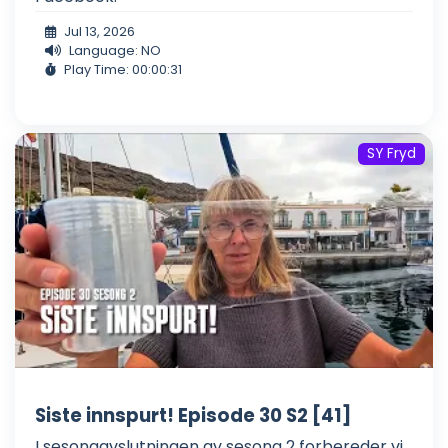
Jul 13, 2026
Language: NO
Play Time: 00:00:31
SY Fryd
Siste innspurt! Episode 30 S2 [41]
I sesongavslutningen av sesong 2 forbereder vi