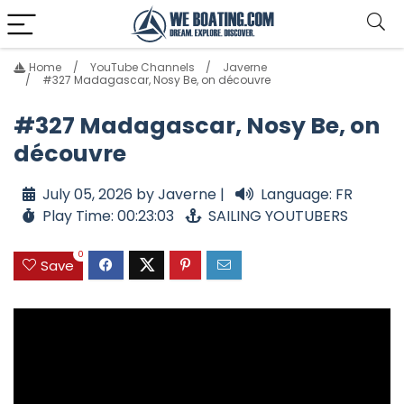
Home
YouTube Channels
Javerne
#327 Madagascar, Nosy Be, on découvre
#327 Madagascar, Nosy Be, on
découvre
July 05, 2026 by Javerne |
Language: FR
Play Time: 00:23:03
SAILING YOUTUBERS
0
Save