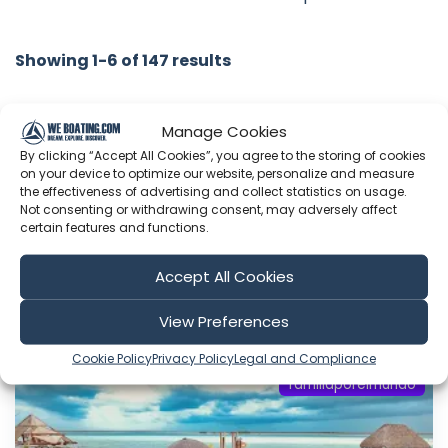
Showing 1-6 of 147 results
Search
Manage Cookies
By clicking “Accept All Cookies”, you agree to the storing of cookies
on your device to optimize our website, personalize and measure
the effectiveness of advertising and collect statistics on usage.
Not consenting or withdrawing consent, may adversely affect
Sort by
certain features and functions.
Accept All Cookies
Include Shorts
View Preferences
Cookie Policy
Privacy Policy
Legal and Compliance
familiaporelmundo